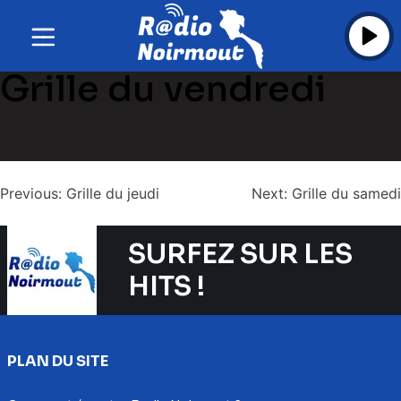
Skip
to
content
Grille du vendredi
Navigation
Previous:
Grille du jeudi
Next:
Grille du samedi
de
l’article
SURFEZ SUR LES
HITS !
PLAN DU SITE