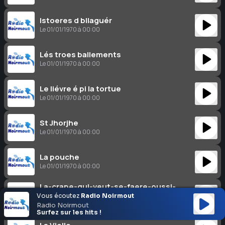
Istoeres d bllaguér
Le 01/01/1970 à 00:00
Lés troes ballements
Le 01/01/1970 à 00:00
Le liévre é pi la tortue
Le 01/01/1970 à 00:00
St Jhorjhe
Le 01/01/1970 à 00:00
La pouche
Le 01/01/1970 à 00:00
La-crape-qui-veut-se-faere-oussi-
grousse-coume-le-beu
Vous écoutez
Radio Noirmout
Le 01/01/1970 à 00:00
Radio Noirmout
Surfez sur les hits !