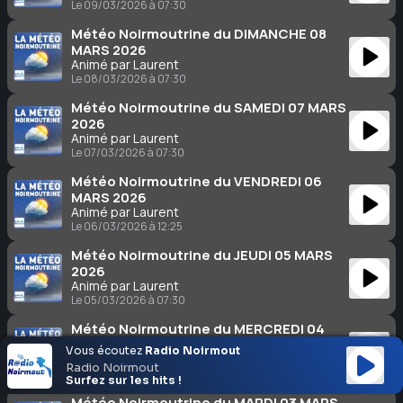
Le 09/03/2026 à 07:30
Météo Noirmoutrine du DIMANCHE 08
MARS 2026
Animé par Laurent
Le 08/03/2026 à 07:30
Météo Noirmoutrine du SAMEDI 07 MARS
2026
Animé par Laurent
Le 07/03/2026 à 07:30
Météo Noirmoutrine du VENDREDI 06
MARS 2026
Animé par Laurent
Le 06/03/2026 à 12:25
Météo Noirmoutrine du JEUDI 05 MARS
2026
Animé par Laurent
Le 05/03/2026 à 07:30
Météo Noirmoutrine du MERCREDI 04
MARS 2026
Vous écoutez
Radio Noirmout
Animé par Laurent
Radio Noirmout
Le 04/03/2026 à 07:30
Surfez sur les hits !
Météo Noirmoutrine du MARDI 03 MARS