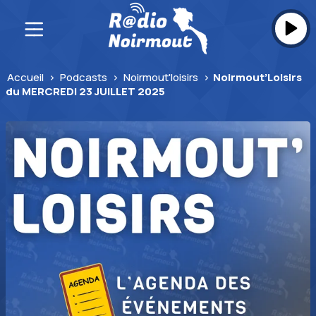
Skip
to
content
Accueil
>
Podcasts
>
Noirmout'loisirs
>
Noirmout’Loisirs
du MERCREDI 23 JUILLET 2025