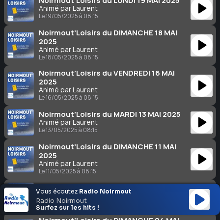
Noirmout’Loisirs du LUNDI 19 MAI 2025
Animé par Laurent
Le 19/05/2025 à 08:15
Noirmout’Loisirs du DIMANCHE 18 MAI
2025
Animé par Laurent
Le 18/05/2025 à 08:15
Noirmout’Loisirs du VENDREDI 16 MAI
2025
Animé par Laurent
Le 16/05/2025 à 08:15
Noirmout’Loisirs du MARDI 13 MAI 2025
Animé par Laurent
Le 13/05/2025 à 08:15
Noirmout’Loisirs du DIMANCHE 11 MAI
2025
Animé par Laurent
Le 11/05/2025 à 08:15
Noirmout’Loisirs du MARDI 06 MAI 2025
Vous écoutez
Radio Noirmout
Animé par Laurent
Radio Noirmout
Le 06/05/2025 à 08:15
Surfez sur les hits !