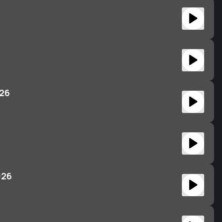
026
026