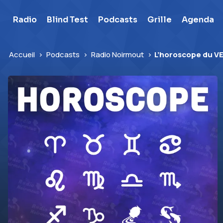
Skip
to
Radio
Blind Test
Podcasts
Grille
Agenda
content
Accueil
>
Podcasts
>
Radio Noirmout
>
L’horoscope du V