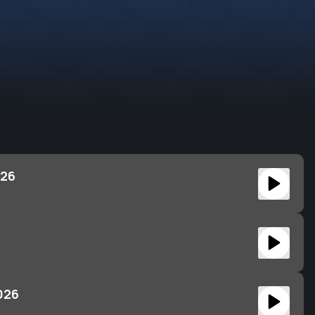
026
026